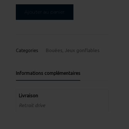
double
Ajouter au panier
Bouées
,
Jeux gonflables
Categories
Informations complémentaires
Livraison
Retrait drive