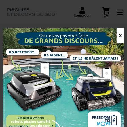
Connexion
(0)
X
BOUÉE DOUBLE
Accueil
Recherche
de
produits