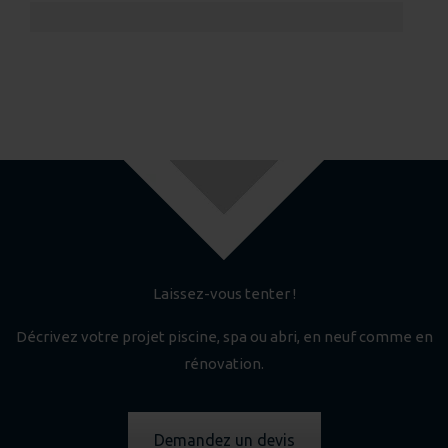
choisies
sur
la
page
du
produit
Laissez-vous tenter !
Décrivez votre projet piscine, spa ou abri, en neuf comme en
rénovation.
Demandez un devis