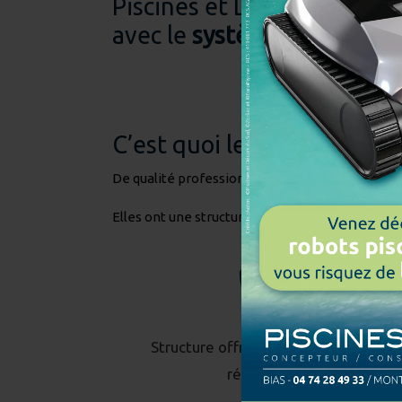
Piscines et Décors du Sud
avec le
système EuroKit
.
C’est quoi le système EuroK
De qualité professionnelle, les
piscines en kit
Elles ont une structure appelée « Titan » de tr
Structure offrant une très grande
résistance.