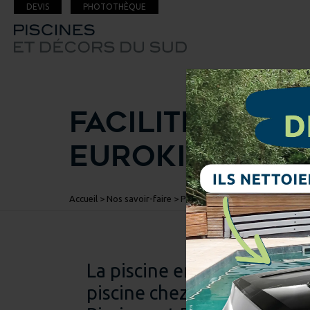
DEVIS
PHOTOTHÈQUE
FACILITÉ DE MO
EUROKIT
Accueil
> Nos savoir-faire > Piscines >
Piscines en kit systèm
La piscine en kit est une s
piscine chez soi.