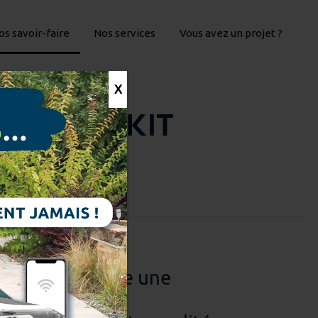
os savoir-faire
Nos services
Vous avez un projet ?
X
INE EN KIT
e pour construire une