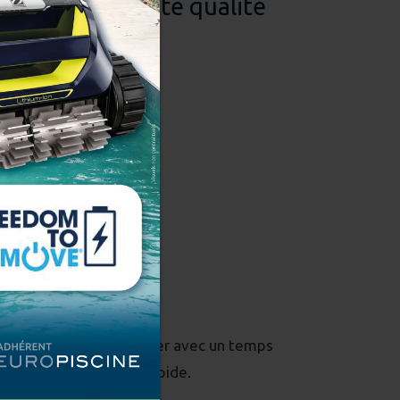
e en kit
de haute qualité
iaux écologiques.
cine en kit facile à monter avec un temps
de montage rapide.