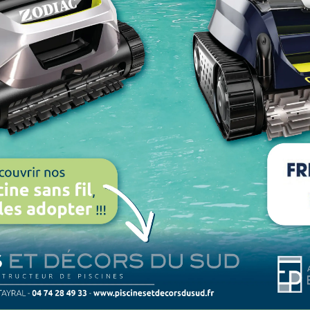
 vous propose de construire une
piscin
it ?
 système EuroKit
se composent de panneaux préfabriqués en matér
ès haute qualité et entièrement fabriquée en France.
Structure inaltérable.
Pis