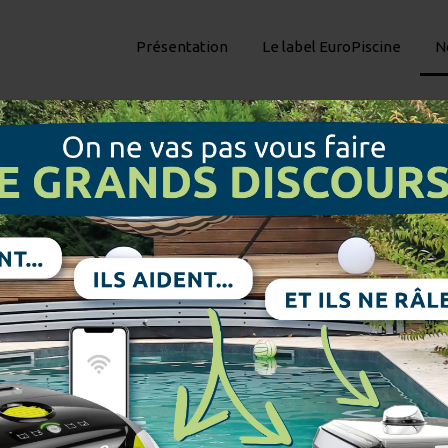
Présentation
Le label EuroPiscine
N
NTAGE AVEC LA PISC
e EuroKit
olution à la fois économique et rapid