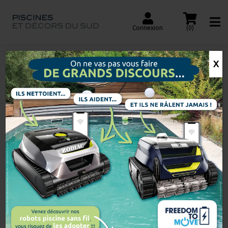
Connexion
(0)
X
HAMAC LOUNGE
Accueil
Recherche
de
produits