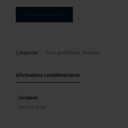
Hamac
Lounge
Ajouter au panier
Jeux gonflables
,
Matelas
Categories
Informations complémentaires
Livraison
Retrait drive