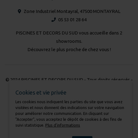
Zone Industriel Montayral, 47500 MONTAYRAL
05 53 01 28 64
PISCINES ET DECORS DU SUD vous accueille dans 2
showrooms.
Découvrez le plus proche de chez vous !
© 2024 PISCINES ET DECORS DU SUD - Tous droits réservés -
Réalisation Atmédia & Partner's
Cookies et vie privée
Les cookies nous indiquent les parties du site que vous avez
Nous contacter
visitées et nous donnent des indications sur votre navigation
Mentions légales
pour améliorer notre communication. En cliquant sur
Charte pour la protection des données
"Accepter", vous acceptez le dépôt de cookies à des fins de
suivi statistique.
Plus d'informations
Cookies