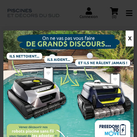
Connexion
(0)
X
SKIMMER PRÉMIUM
Accueil
Recherche
de
produits