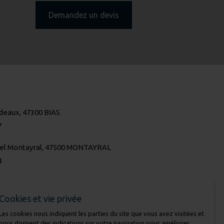
Demandez un devis
deaux, 47300 BIAS
7
iel Montayral, 47500 MONTAYRAL
4
CORS DU SUD vous accueille dans 2 showrooms.
us proche de chez vous !
Cookies et vie privée
Les cookies nous indiquent les parties du site que vous avez visitées et
nous donnent des indications sur votre navigation pour améliorer