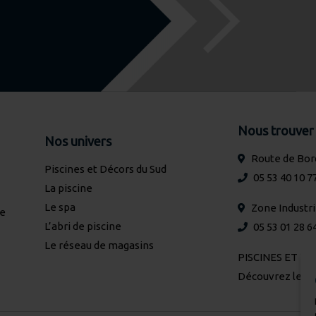
Nous trouver
Nos univers
Route de Bor
Piscines et Décors du Sud
05 53 40 10 7
La piscine
Le spa
Zone Industr
de
L’abri de piscine
05 53 01 28 6
Le réseau de magasins
PISCINES ET DE
Découvrez le pl