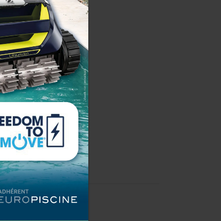
s
,
Matelas