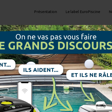
Présentation
Le label EuroPiscine
N
Planche Surf