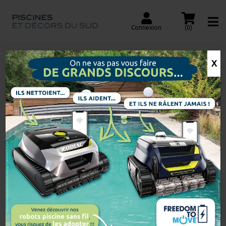
Connexion
(0)
X
CHLORE
Accueil
Recherche
de
produits