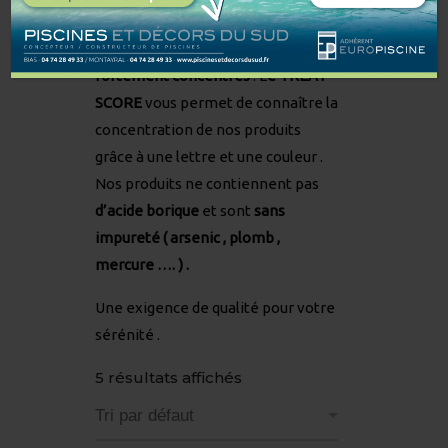
Tous nos produits chimiques sont
fortement concentrés
. L
e TREAT
SCORE
vous permet de connaître la
concentration de nos produits
grâce à une lettre et une couleur .
Nos produits ne contiennent pas
d’acide borique
et sont
sans
impureté ( arsenic
, plomb ,
mercure …. ) .
Une exigence de qualité pour votre
sérénité .
5 résultats affichés