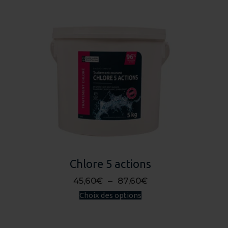
Chlore 5 actions
Plage
45,60
€
–
87,60
€
Ce
de
Choix des options
produit
prix :
a
45,60€