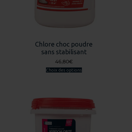
Chlore choc poudre
sans stabilisant
46,80
€
Ce
Choix des options
produit
a
plusieurs
variations.
Les
options
peuvent