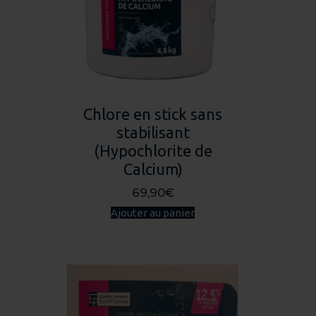
être
choisies
sur
la
page
du
Chlore en stick sans
produit
stabilisant
(Hypochlorite de
Calcium)
69,90
€
Ajouter au panier