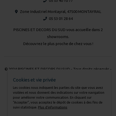
05 53 40 10 77
Zone Industriel Montayral, 47500 MONTAYRAL
05 53 01 28 64
PISCINES ET DECORS DU SUD vous accueille dans 2
showrooms.
Découvrez le plus proche de chez vous !
© 2024 PISCINES ET DECORS DU SUD - Tous droits réservés -
Réalisation Atmédia & Partner's
Cookies et vie privée
Les cookies nous indiquent les parties du site que vous avez
Nous contacter
visitées et nous donnent des indications sur votre navigation
Mentions légales
pour améliorer notre communication. En cliquant sur
Charte pour la protection des données
"Accepter", vous acceptez le dépôt de cookies à des fins de
suivi statistique.
Plus d'informations
Cookies