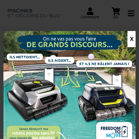
Connexion
(0)
X
FILTRE CLASSIQUE
Accueil
Recherche
de
produits
Voici le seul résultat