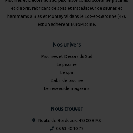
Piscines et Décors du Sud, pisciniste constructeur de piscines
et d’abris, fabricant de spas et installateur de saunas et
hammams à Bias et Montayral dans le Lot-et-Garonne (47),
est un adhérent
EuroPiscine
.
Nos univers
Piscines et Décors du Sud
La piscine
Le spa
L’abri de piscine
Le réseau de magasins
Nous trouver
Route de Bordeaux, 47300 BIAS
05 53 40 10 77