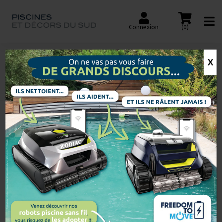
Connexion
(0)
X
SEL
Accueil
Recherche
de
produits