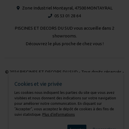
Zone Industriel Montayral, 47500 MONTAYRAL
05 53 01 28 64
PISCINES ET DECORS DU SUD vous accueille dans 2
showrooms.
Découvrez le plus proche de chez vous !
© 2024 PISCINES ET DECORS DU SUD - Tous droits réservés -
Réalisation Atmédia & Partner's
Cookies et vie privée
Les cookies nous indiquent les parties du site que vous avez
Nous contacter
visitées et nous donnent des indications sur votre navigation
Mentions légales
pour améliorer notre communication. En cliquant sur
Charte pour la protection des données
"Accepter", vous acceptez le dépôt de cookies à des fins de
suivi statistique.
Plus d'informations
Cookies