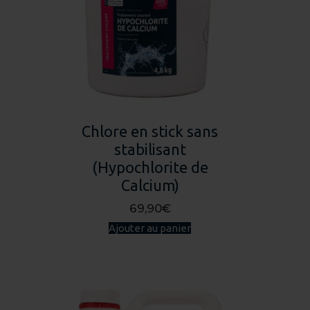
peuvent
être
choisies
sur
la
page
du
Chlore en stick sans
produit
stabilisant
(Hypochlorite de
Calcium)
69,90
€
Ajouter au panier