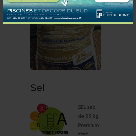
Sel
SEL sac
de 25 kg
Premium
****