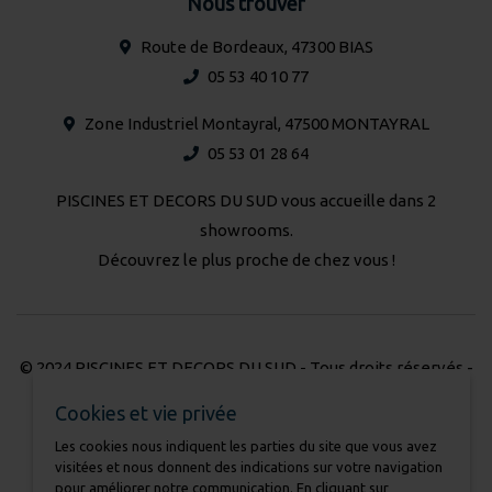
Nous trouver
Route de Bordeaux, 47300 BIAS
05 53 40 10 77
Zone Industriel Montayral, 47500 MONTAYRAL
05 53 01 28 64
PISCINES ET DECORS DU SUD vous accueille dans 2
showrooms.
Découvrez le plus proche de chez vous !
© 2024 PISCINES ET DECORS DU SUD - Tous droits réservés -
Réalisation Atmédia & Partner's
Cookies et vie privée
Les cookies nous indiquent les parties du site que vous avez
Nous contacter
visitées et nous donnent des indications sur votre navigation
Mentions légales
pour améliorer notre communication. En cliquant sur