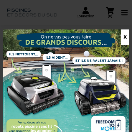
Connexion
(0)
X
ANTI-CALCAIRE
Accueil
Recherche
de
produits
Voici le seul résultat