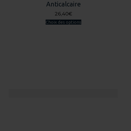
Anticalcaire
26,40
€
Ce
Choix des options
produit
a
plusieurs
variations.
Les
options
peuvent
être
choisies
sur
la
page
du