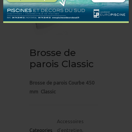
Brosse de
parois Classic
Brosse de parois Courbe 450
mm Classic
Accessoires
d'entretien
,
Categories