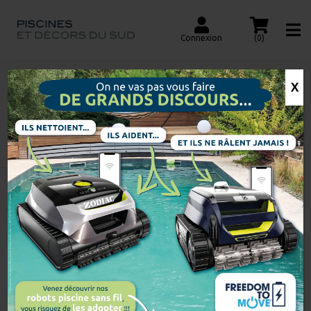
Connexion
(0)
X
BROSSE DE PAROIS
CLASSIC
Accueil
Recherche
de
produits